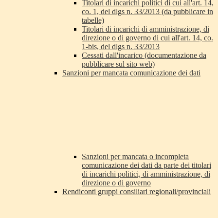
Titolari di incarichi politici di cui all'art. 14,
co. 1, del dlgs n. 33/2013 (da pubblicare in
tabelle)
Titolari di incarichi di amministrazione, di
direzione o di governo di cui all'art. 14, co.
1-bis, del dlgs n. 33/2013
Cessati dall'incarico (documentazione da
pubblicare sul sito web)
Sanzioni per mancata comunicazione dei dati
Sanzioni per mancata o incompleta
comunicazione dei dati da parte dei titolari
di incarichi politici, di amministrazione, di
direzione o di governo
Rendiconti gruppi consiliari regionali/provinciali