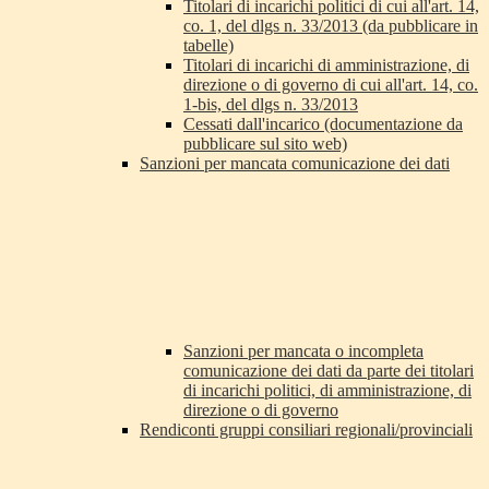
Titolari di incarichi politici di cui all'art. 14,
co. 1, del dlgs n. 33/2013 (da pubblicare in
tabelle)
Titolari di incarichi di amministrazione, di
direzione o di governo di cui all'art. 14, co.
1-bis, del dlgs n. 33/2013
Cessati dall'incarico (documentazione da
pubblicare sul sito web)
Sanzioni per mancata comunicazione dei dati
Sanzioni per mancata o incompleta
comunicazione dei dati da parte dei titolari
di incarichi politici, di amministrazione, di
direzione o di governo
Rendiconti gruppi consiliari regionali/provinciali