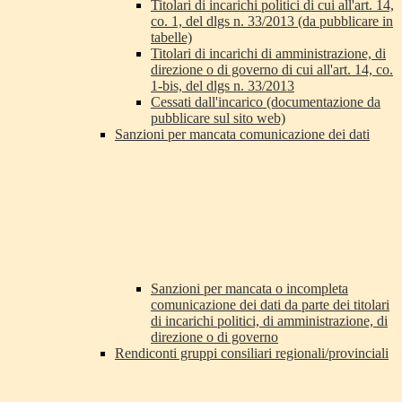
Titolari di incarichi politici di cui all'art. 14,
co. 1, del dlgs n. 33/2013 (da pubblicare in
tabelle)
Titolari di incarichi di amministrazione, di
direzione o di governo di cui all'art. 14, co.
1-bis, del dlgs n. 33/2013
Cessati dall'incarico (documentazione da
pubblicare sul sito web)
Sanzioni per mancata comunicazione dei dati
Sanzioni per mancata o incompleta
comunicazione dei dati da parte dei titolari
di incarichi politici, di amministrazione, di
direzione o di governo
Rendiconti gruppi consiliari regionali/provinciali