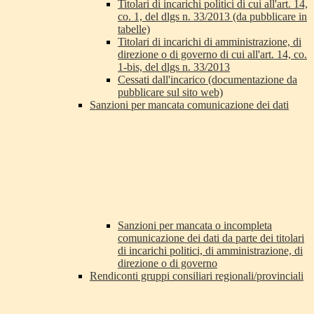
Titolari di incarichi politici di cui all'art. 14,
co. 1, del dlgs n. 33/2013 (da pubblicare in
tabelle)
Titolari di incarichi di amministrazione, di
direzione o di governo di cui all'art. 14, co.
1-bis, del dlgs n. 33/2013
Cessati dall'incarico (documentazione da
pubblicare sul sito web)
Sanzioni per mancata comunicazione dei dati
Sanzioni per mancata o incompleta
comunicazione dei dati da parte dei titolari
di incarichi politici, di amministrazione, di
direzione o di governo
Rendiconti gruppi consiliari regionali/provinciali