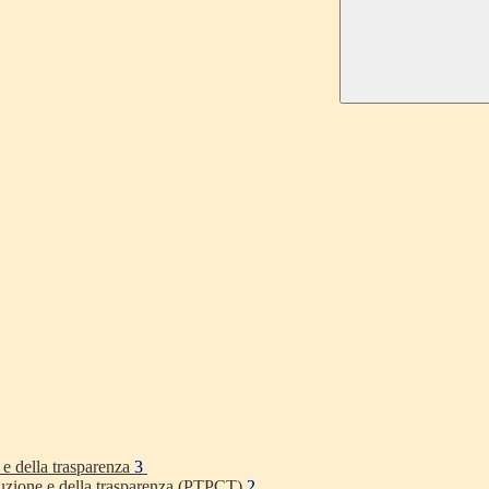
 e della trasparenza
3
rruzione e della trasparenza (PTPCT)
2