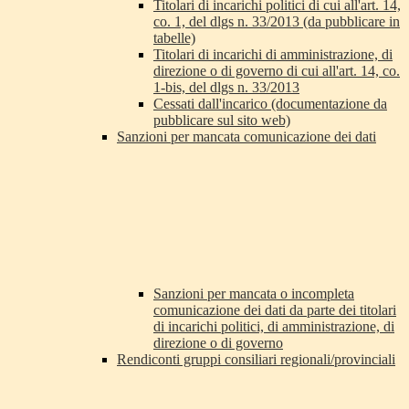
Titolari di incarichi politici di cui all'art. 14,
co. 1, del dlgs n. 33/2013 (da pubblicare in
tabelle)
Titolari di incarichi di amministrazione, di
direzione o di governo di cui all'art. 14, co.
1-bis, del dlgs n. 33/2013
Cessati dall'incarico (documentazione da
pubblicare sul sito web)
Sanzioni per mancata comunicazione dei dati
Sanzioni per mancata o incompleta
comunicazione dei dati da parte dei titolari
di incarichi politici, di amministrazione, di
direzione o di governo
Rendiconti gruppi consiliari regionali/provinciali