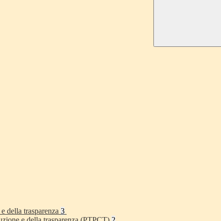
 e della trasparenza
3
rruzione e della trasparenza (PTPCT)
2