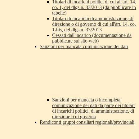
Titolari di incarichi politici di cui all'art. 14,
co. 1, del dlgs n. 33/2013 (da pubblicare in
tabelle)
Titolari di incarichi di amministrazione, di
direzione o di governo di cui all'art. 14, co.
1-bis, del dlgs n. 33/2013
Cessati dall'incarico (documentazione da
pubblicare sul sito web)
Sanzioni per mancata comunicazione dei dati
Sanzioni per mancata o incompleta
comunicazione dei dati da parte dei titolari
di incarichi politici, di amministrazione, di
direzione o di governo
Rendiconti gruppi consiliari regionali/provinciali