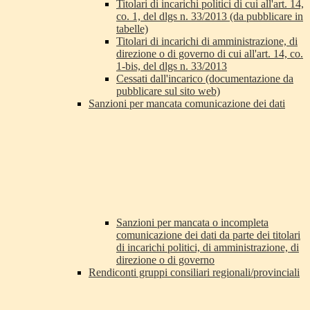
Titolari di incarichi politici di cui all'art. 14,
co. 1, del dlgs n. 33/2013 (da pubblicare in
tabelle)
Titolari di incarichi di amministrazione, di
direzione o di governo di cui all'art. 14, co.
1-bis, del dlgs n. 33/2013
Cessati dall'incarico (documentazione da
pubblicare sul sito web)
Sanzioni per mancata comunicazione dei dati
Sanzioni per mancata o incompleta
comunicazione dei dati da parte dei titolari
di incarichi politici, di amministrazione, di
direzione o di governo
Rendiconti gruppi consiliari regionali/provinciali