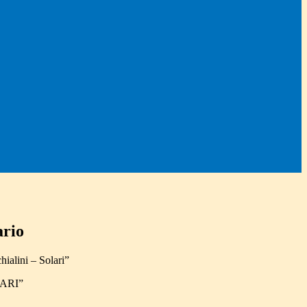
ario
hialini – Solari”
LARI”