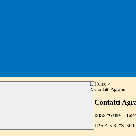
Home
>
Contatti Agrario
Contatti Agr
ISISS “Galilei – Bocc
I.P.S.A.S.R. “S. SO