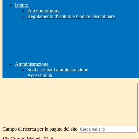
Istituto
Funzionigramma
Regolamento d'Istituto e Codice Disciplinare
Amministrazione
Sedi e contatti amministrazione
Accessibilità
Campo di ricerca per le pagine del sito
Via Cornini Malpeli, 71/A