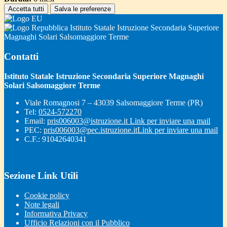
Accetta tutti
Salva le preferenze
Istituto Statale Istruzione Secondaria Superiore
Magnaghi Solari Salsomaggiore Terme
Contatti
Istituto Statale Istruzione Secondaria Superiore Magnaghi
Solari Salsomaggiore Terme
Viale Romagnosi 7 – 43039 Salsomaggiore Terme (PR)
Tel:
0524-572270
Email:
pris006003@istruzione.it
Link per inviare una mail
PEC:
pris006003@pec.istruzione.it
Link per inviare una mail
C.F.: 91042640341
Sezione Link Utili
Cookie policy
Note legali
Informativa Privacy
Ufficio Relazioni con il Pubblico