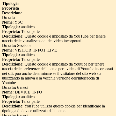
Tipologia
Proprieta
Descrizione
Durata
Nome:
YSC
Tipologia:
analitico
Proprieta:
Terza-parte
Descrizione:
Questo cookie è impostato da YouTube per tenere
traccia delle visualizzazioni dei video incorporati.
Durata:
Sessione
Nome:
VISITOR_INFO1_LIVE
Tipologia:
analitico
Proprieta:
Terza-parte
Descrizione:
Questo cookie è impostato da Youtube per tenere
traccia delle preferenze dell'utente per i video di Youtube incorporati
nei siti; può anche determinare se il visitatore del sito web sta
utilizzando la nuova o la vecchia versione dell'interfaccia di
Youtube.
Durata:
6 mesi
Nome:
DEVICE_INFO
Tipologia:
analitico
Proprieta:
Terza-parte
Descrizione:
YouTube utilizza questo cookie per identificare la
tipologia di device utilizzata dall'utente.
Durata:
6 mesi