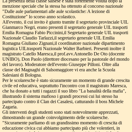
La presenza della classe salsese è stata fortemente voluta dopo la
menzione speciale che la stessa ha ottenuto al concorso nazionale
"Dalle aule parlamentari alle aule scolastiche: A lezione di
Costituzione" lo scorso anno scolastico.
All'evento, il cui invito è giunto tramite il segretario provinciale UIL
Gianmarco Negri, erano presenti il segretario generale UIL trasporti
Emilia Romagna Fabio Piccinini,il Segretario generale UIL trasporti
Nazionale Claudio Tarlazzi,il segretario generale UIL Emilia
Romagna Giuliano Zignani,il coordinatore nazionale dipartimento
logistica UILtrasporti Nazionale Walter Barbieri. Presenti inoltre il
magistrato Catello Maresca,il prof.avv.Antonello De Oto (docente
UNIBO), Don Paolo (direttore diocesano per la pastorale del mondo
del lavoro). Moderatore dell'evento Giuseppe Pilloni. Oltre alla
classe del Magnaghi di Salsomaggiore vi era anche la Scuola
Salesiani di Bologna.
Per le scolaresche è stato sicuramente un momento di grande crescita
civile ed educativa, soprattutto l'incontro con il magistrato Maresca,
che ha donato a tutti i ragazzi il suo libro "La banalità della mafia",
illustrando il sistema mafioso i grandi processi cui lui stesso ha
partecipato contro il Clan dei Casalesi, catturando il boss Michele
Zagaria.
Gli interventi degli studenti sono stati notevolmente apprezzati,
dimostrando un grande coinvolgimento delle scolaresche.
"Sicuramente parliamo di un grandissimo momento di crescita di
educazione civica cui abbiamo partecipato più che volentieri, in