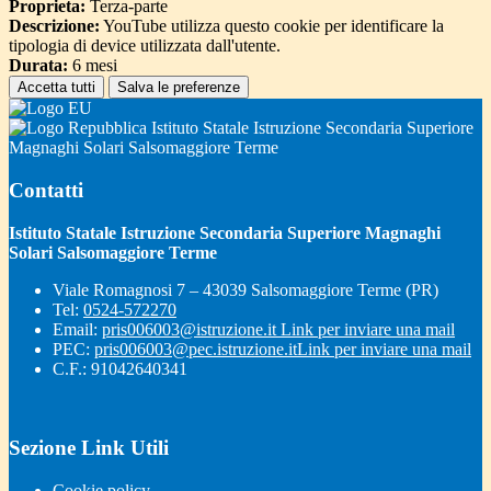
Proprieta:
Terza-parte
Descrizione:
YouTube utilizza questo cookie per identificare la
tipologia di device utilizzata dall'utente.
Durata:
6 mesi
Accetta tutti
Salva le preferenze
Istituto Statale Istruzione Secondaria Superiore
Magnaghi Solari Salsomaggiore Terme
Contatti
Istituto Statale Istruzione Secondaria Superiore Magnaghi
Solari Salsomaggiore Terme
Viale Romagnosi 7 – 43039 Salsomaggiore Terme (PR)
Tel:
0524-572270
Email:
pris006003@istruzione.it
Link per inviare una mail
PEC:
pris006003@pec.istruzione.it
Link per inviare una mail
C.F.: 91042640341
Sezione Link Utili
Cookie policy