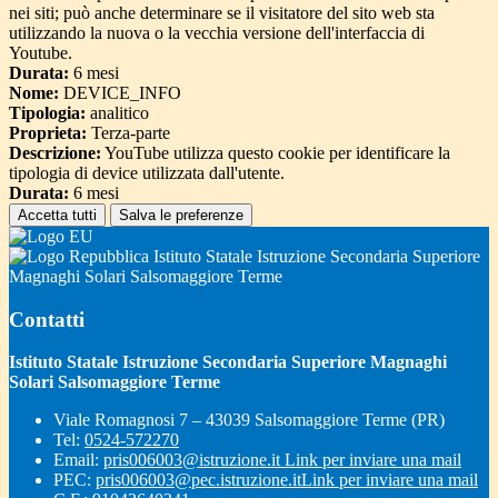
nei siti; può anche determinare se il visitatore del sito web sta
utilizzando la nuova o la vecchia versione dell'interfaccia di
Youtube.
Durata:
6 mesi
Nome:
DEVICE_INFO
Tipologia:
analitico
Proprieta:
Terza-parte
Descrizione:
YouTube utilizza questo cookie per identificare la
tipologia di device utilizzata dall'utente.
Durata:
6 mesi
Accetta tutti
Salva le preferenze
Istituto Statale Istruzione Secondaria Superiore
Magnaghi Solari Salsomaggiore Terme
Contatti
Istituto Statale Istruzione Secondaria Superiore Magnaghi
Solari Salsomaggiore Terme
Viale Romagnosi 7 – 43039 Salsomaggiore Terme (PR)
Tel:
0524-572270
Email:
pris006003@istruzione.it
Link per inviare una mail
PEC:
pris006003@pec.istruzione.it
Link per inviare una mail