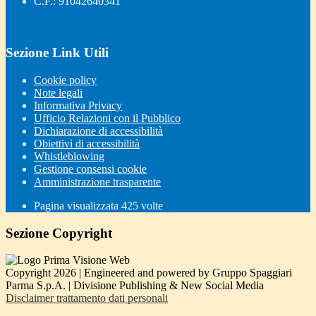
C.F.: 91042640341
Sezione Link Utili
Cookie policy
Note legali
Informativa Privacy
Ufficio Relazioni con il Pubblico
Dichiarazione di accessibilità
Obiettivi di accessibilità
Whistleblowing
Gestione consensi cookie
Amministrazione trasparente
Pagina visualizzata
425
volte
Sezione Copyright
Copyright 2026 | Engineered and powered by Gruppo Spaggiari
Parma S.p.A. | Divisione Publishing & New Social Media
Disclaimer trattamento dati personali