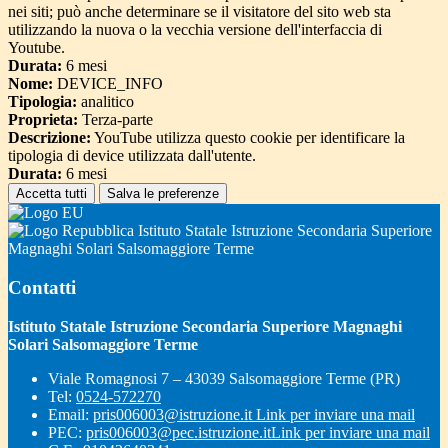
nei siti; può anche determinare se il visitatore del sito web sta
utilizzando la nuova o la vecchia versione dell'interfaccia di
Youtube.
Durata:
6 mesi
Nome:
DEVICE_INFO
Tipologia:
analitico
Proprieta:
Terza-parte
Descrizione:
YouTube utilizza questo cookie per identificare la
tipologia di device utilizzata dall'utente.
Durata:
6 mesi
Accetta tutti
Salva le preferenze
Istituto Statale Istruzione Secondaria Superiore
Magnaghi Solari Salsomaggiore Terme
Contatti
Istituto Statale Istruzione Secondaria Superiore Magnaghi
Solari Salsomaggiore Terme
Viale Romagnosi 7 – 43039 Salsomaggiore Terme (PR)
Tel:
0524-572270
Email:
pris006003@istruzione.it
Link per inviare una mail
PEC:
pris006003@pec.istruzione.it
Link per inviare una mail