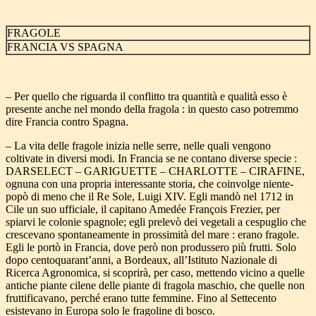
FRAGOLE
FRANCIA VS SPAGNA
– Per quello che riguarda il conflitto tra quantità e qualità esso è
presente anche nel mondo della fragola : in questo caso potremmo
dire Francia contro Spagna.
– La vita delle fragole inizia nelle serre, nelle quali vengono
coltivate in diversi modi. In Francia se ne contano diverse specie :
DARSELECT – GARIGUETTE – CHARLOTTE – CIRAFINE,
ognuna con una propria interessante storia, che coinvolge niente-
popò di meno che il Re Sole, Luigi XIV. Egli mandò nel 1712 in
Cile un suo ufficiale, il capitano Amedée François Frezier, per
spiarvi le colonie spagnole; egli prelevò dei vegetali a cespuglio che
crescevano spontaneamente in prossimità del mare : erano fragole.
Egli le portò in Francia, dove però non produssero più frutti. Solo
dopo centoquarant’anni, a Bordeaux, all’Istituto Nazionale di
Ricerca Agronomica, si scoprirà, per caso, mettendo vicino a quelle
antiche piante cilene delle piante di fragola maschio, che quelle non
fruttificavano, perché erano tutte femmine. Fino al Settecento
esistevano in Europa solo le fragoline di bosco.