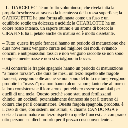
– La DARCELECT è un frutto voluminoso, che rivela tutta la
propria freschezza attraverso la lucentezza della rossa superficie; la
GARIGUETTE ha una forma allungata come un fuso e un
equilibrio sottile tra dolcezza e acidità; la CHARLOTTE ha un
colore rosso intenso, un sapore ottimo e un aroma di bosco; la
CIRAFINE ha il petalo anche da matura ed è molto dissetante.
– Tutte queste fragole francesi hanno un periodo di maturazione che
dura nove mesi; vengono curate nel migliore dei modi, evitando
concimi e antiparassitari tossici e non vengono raccolte se non sono
completamente rosse e non si sciolgono in bocca.
– Al contrario le fragole spagnole hanno un periodo di maturazione
“a marce forzate”, che dura tre mesi, un terzo rispetto alle fragole
francesi, vengono colte anche se non sono del tutto mature, vengono
prodotte in “massa”; ma non hanno alcun sapore, tanto che al morso
la loro consistenza e il loro aroma potrebbero essere scambiati per
quelli di una mela. Questo perché sono stati usati fertilizzanti
chimici, un cocktail, potenzialmente dannoso sia per il terreno di
coltura che per il consumatore. Questa fragola spagnola, prodotta, è
il caso di dire, con sistemi industriali, si chiama CANDONGA e
costa al consumatore un terzo rispetto a quelle francesi : la comprano
otto persone su dieci proprio per il prezzo così conveniente…