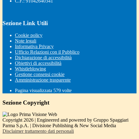
C.F.: 91042640341
Sezione Link Utili
Cookie policy
Note legali
Informativa Privacy
Ufficio Relazioni con il Pubblico
Dichiarazione di accessibilità
Obiettivi di accessibilità
Whistleblowing
Gestione consensi cookie
Amministrazione trasparente
Pagina visualizzata
579
volte
Sezione Copyright
Copyright 2026 | Engineered and powered by Gruppo Spaggiari
Parma S.p.A. | Divisione Publishing & New Social Media
Disclaimer trattamento dati personali