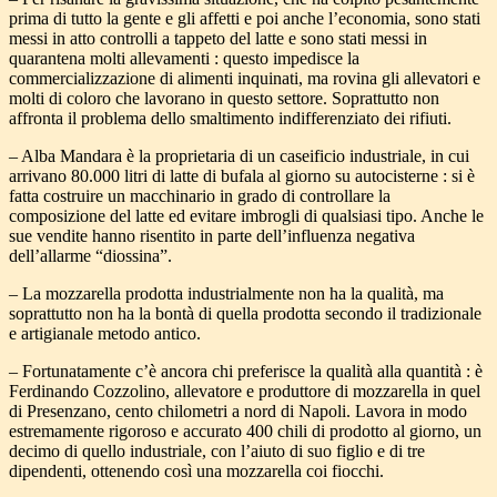
prima di tutto la gente e gli affetti e poi anche l’economia, sono stati
messi in atto controlli a tappeto del latte e sono stati messi in
quarantena molti allevamenti : questo impedisce la
commercializzazione di alimenti inquinati, ma rovina gli allevatori e
molti di coloro che lavorano in questo settore. Soprattutto non
affronta il problema dello smaltimento indifferenziato dei rifiuti.
– Alba Mandara è la proprietaria di un caseificio industriale, in cui
arrivano 80.000 litri di latte di bufala al giorno su autocisterne : si è
fatta costruire un macchinario in grado di controllare la
composizione del latte ed evitare imbrogli di qualsiasi tipo. Anche le
sue vendite hanno risentito in parte dell’influenza negativa
dell’allarme “diossina”.
– La mozzarella prodotta industrialmente non ha la qualità, ma
soprattutto non ha la bontà di quella prodotta secondo il tradizionale
e artigianale metodo antico.
– Fortunatamente c’è ancora chi preferisce la qualità alla quantità : è
Ferdinando Cozzolino, allevatore e produttore di mozzarella in quel
di Presenzano, cento chilometri a nord di Napoli. Lavora in modo
estremamente rigoroso e accurato 400 chili di prodotto al giorno, un
decimo di quello industriale, con l’aiuto di suo figlio e di tre
dipendenti, ottenendo così una mozzarella coi fiocchi.