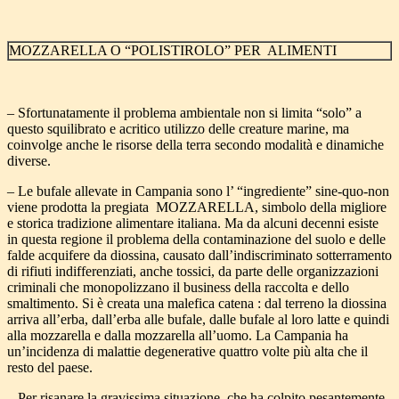
MOZZARELLA O “POLISTIROLO” PER ALIMENTI
– Sfortunatamente il problema ambientale non si limita “solo” a
questo squilibrato e acritico utilizzo delle creature marine, ma
coinvolge anche le risorse della terra secondo modalità e dinamiche
diverse.
– Le bufale allevate in Campania sono l’ “ingrediente” sine-quo-non
viene prodotta la pregiata MOZZARELLA, simbolo della migliore
e storica tradizione alimentare italiana. Ma da alcuni decenni esiste
in questa regione il problema della contaminazione del suolo e delle
falde acquifere da diossina, causato dall’indiscriminato sotterramento
di rifiuti indifferenziati, anche tossici, da parte delle organizzazioni
criminali che monopolizzano il business della raccolta e dello
smaltimento. Si è creata una malefica catena : dal terreno la diossina
arriva all’erba, dall’erba alle bufale, dalle bufale al loro latte e quindi
alla mozzarella e dalla mozzarella all’uomo. La Campania ha
un’incidenza di malattie degenerative quattro volte più alta che il
resto del paese.
– Per risanare la gravissima situazione, che ha colpito pesantemente