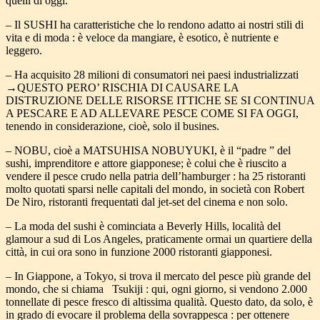
quelli di oggi.
– Il SUSHI ha caratteristiche che lo rendono adatto ai nostri stili di
vita e di moda : è veloce da mangiare, è esotico, è nutriente e
leggero.
– Ha acquisito 28 milioni di consumatori nei paesi industrializzati
→QUESTO PERO’ RISCHIA DI CAUSARE LA
DISTRUZIONE DELLE RISORSE ITTICHE SE SI CONTINUA
A PESCARE E AD ALLEVARE PESCE COME SI FA OGGI,
tenendo in considerazione, cioè, solo il busines.
– NOBU, cioè a MATSUHISA NOBUYUKI, è il “padre ” del
sushi, imprenditore e attore giapponese; è colui che è riuscito a
vendere il pesce crudo nella patria dell’hamburger : ha 25 ristoranti
molto quotati sparsi nelle capitali del mondo, in società con Robert
De Niro, ristoranti frequentati dal jet-set del cinema e non solo.
– La moda del sushi è cominciata a Beverly Hills, località del
glamour a sud di Los Angeles, praticamente ormai un quartiere della
città, in cui ora sono in funzione 2000 ristoranti giapponesi.
– In Giappone, a Tokyo, si trova il mercato del pesce più grande del
mondo, che si chiama Tsukiji : qui, ogni giorno, si vendono 2.000
tonnellate di pesce fresco di altissima qualità. Questo dato, da solo, è
in grado di evocare il problema della sovrappesca : per ottenere