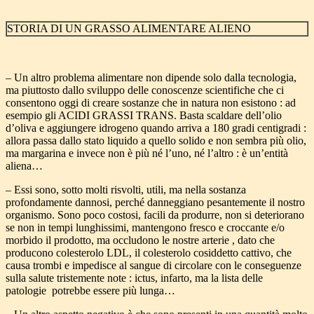
STORIA DI UN GRASSO ALIMENTARE ALIENO
– Un altro problema alimentare non dipende solo dalla tecnologia,
ma piuttosto dallo sviluppo delle conoscenze scientifiche che ci
consentono oggi di creare sostanze che in natura non esistono : ad
esempio gli ACIDI GRASSI TRANS. Basta scaldare dell’olio
d’oliva e aggiungere idrogeno quando arriva a 180 gradi centigradi :
allora passa dallo stato liquido a quello solido e non sembra più olio,
ma margarina e invece non è più né l’uno, né l’altro : è un’entità
aliena…
– Essi sono, sotto molti risvolti, utili, ma nella sostanza
profondamente dannosi, perché danneggiano pesantemente il nostro
organismo. Sono poco costosi, facili da produrre, non si deteriorano
se non in tempi lunghissimi, mantengono fresco e croccante e/o
morbido il prodotto, ma occludono le nostre arterie , dato che
producono colesterolo LDL, il colesterolo cosiddetto cattivo, che
causa trombi e impedisce al sangue di circolare con le conseguenze
sulla salute tristemente note : ictus, infarto, ma la lista delle
patologie potrebbe essere più lunga…