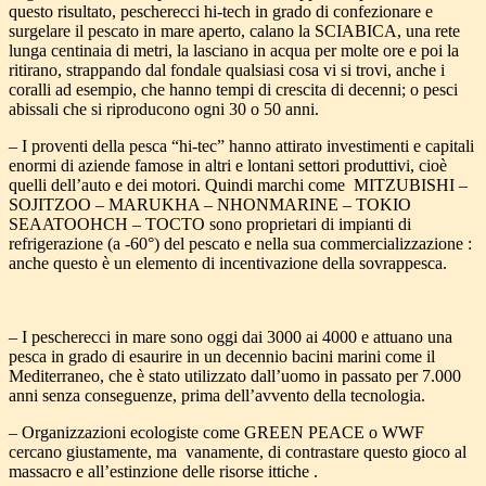
questo risultato, pescherecci hi-tech in grado di confezionare e
surgelare il pescato in mare aperto, calano la SCIABICA, una rete
lunga centinaia di metri, la lasciano in acqua per molte ore e poi la
ritirano, strappando dal fondale qualsiasi cosa vi si trovi, anche i
coralli ad esempio, che hanno tempi di crescita di decenni; o pesci
abissali che si riproducono ogni 30 o 50 anni.
– I proventi della pesca “hi-tec” hanno attirato investimenti e capitali
enormi di aziende famose in altri e lontani settori produttivi, cioè
quelli dell’auto e dei motori. Quindi marchi come MITZUBISHI –
SOJITZOO – MARUKHA – NHONMARINE – TOKIO
SEAATOOHCH – TOCTO sono proprietari di impianti di
refrigerazione (a -60°) del pescato e nella sua commercializzazione :
anche questo è un elemento di incentivazione della sovrappesca.
– I pescherecci in mare sono oggi dai 3000 ai 4000 e attuano una
pesca in grado di esaurire in un decennio bacini marini come il
Mediterraneo, che è stato utilizzato dall’uomo in passato per 7.000
anni senza conseguenze, prima dell’avvento della tecnologia.
– Organizzazioni ecologiste come GREEN PEACE o WWF
cercano giustamente, ma vanamente, di contrastare questo gioco al
massacro e all’estinzione delle risorse ittiche .