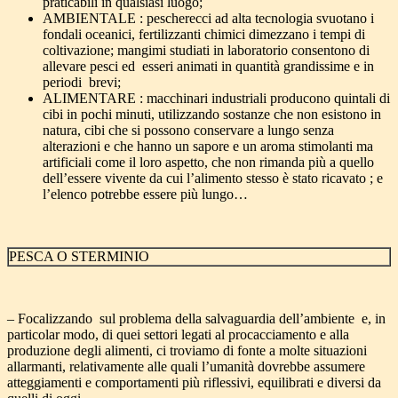
praticabili in qualsiasi luogo;
AMBIENTALE : pescherecci ad alta tecnologia svuotano i
fondali oceanici, fertilizzanti chimici dimezzano i tempi di
coltivazione; mangimi studiati in laboratorio consentono di
allevare pesci ed esseri animati in quantità grandissime e in
periodi brevi;
ALIMENTARE : macchinari industriali producono quintali di
cibi in pochi minuti, utilizzando sostanze che non esistono in
natura, cibi che si possono conservare a lungo senza
alterazioni e che hanno un sapore e un aroma stimolanti ma
artificiali come il loro aspetto, che non rimanda più a quello
dell’essere vivente da cui l’alimento stesso è stato ricavato ; e
l’elenco potrebbe essere più lungo…
PESCA O STERMINIO
– Focalizzando sul problema della salvaguardia dell’ambiente e, in
particolar modo, di quei settori legati al procacciamento e alla
produzione degli alimenti, ci troviamo di fonte a molte situazioni
allarmanti, relativamente alle quali l’umanità dovrebbe assumere
atteggiamenti e comportamenti più riflessivi, equilibrati e diversi da