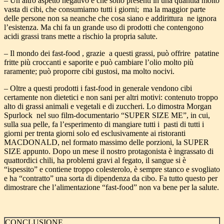
– Un altro aspetto negativo è che sono presenti in una quantità molto
vasta di cibi, che consumiamo tutti i giorni; ma la maggior parte
delle persone non sa neanche che cosa siano e addirittura ne ignora
l’esistenza. Ma chi fa un grande uso di prodotti che contengono
acidi grassi trans mette a rischio la propria salute.
– Il mondo dei fast-food , grazie a questi grassi, può offrire patatine
fritte più croccanti e saporite e può cambiare l’olio molto più
raramente; può proporre cibi gustosi, ma molto nocivi.
– Oltre a questi prodotti i fast-food in generale vendono cibi
certamente non dietetici e non sani per altri motivi: contenuto troppo
alto di grassi animali e vegetali e di zuccheri. Lo dimostra Morgan
Spurlock nel suo film-documentario “SUPER SIZE ME”, in cui,
sulla sua pelle, fa l’esperimento di mangiare tutti i pasti di tutti i
giorni per trenta giorni solo ed esclusivamente ai ristoranti
MACDONALD, nel formato massimo delle porzioni, la SUPER
SIZE appunto. Dopo un mese il nostro protagonista è ingrassato di
quattordici chili, ha problemi gravi al fegato, il sangue si è
“ispessito” e contiene troppo colesterolo, è sempre stanco e svogliato
e ha “contratto” una sorta di dipendenza da cibo. Fa tutto questo per
dimostrare che l’alimentazione “fast-food” non va bene per la salute.
CONCLUSIONE