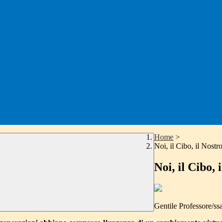
Home
>
Noi, il Cibo, il Nostr
Noi, il Cibo, 
Gentile Professore/ssa