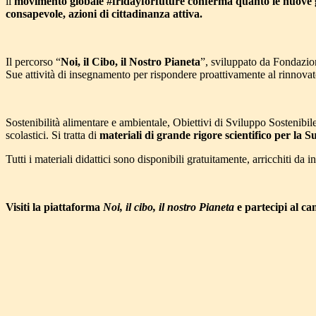
il
movimento globale #fridayforfuture conferma quanto le nuove g
consapevole, azioni di cittadinanza attiva.
Il percorso “
Noi, il Cibo, il Nostro Pianeta
”, sviluppato da Fondazion
Sue attività di insegnamento per rispondere proattivamente al rinnovat
Sostenibilità alimentare e ambientale, Obiettivi di Sviluppo Sostenibile
scolastici. Si tratta di
materiali di grande rigore scientifico per la 
Tutti i materiali didattici sono disponibili gratuitamente, arricchiti da i
Visiti la piattaforma
Noi, il cibo, il nostro Pianeta
e partecipi al ca