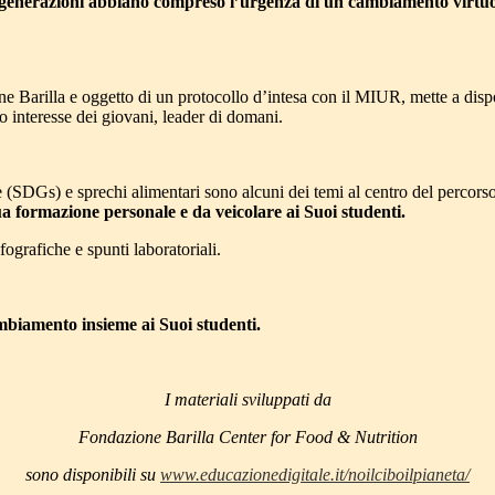
enerazioni abbiano compreso l’urgenza di un cambiamento virtuoso 
e Barilla e oggetto di un protocollo d’intesa con il MIUR, mette a dispos
o interesse dei giovani, leader di domani.
 (SDGs) e sprechi alimentari sono alcuni dei temi al centro del percorso e
Sua formazione personale e da veicolare ai Suoi studenti.
nfografiche e spunti laboratoriali.
mbiamento insieme ai Suoi studenti.
I materiali sviluppati da
Fondazione Barilla Center for Food & Nutrition
sono disponibili su
www.educazionedigitale.it/noilciboilpianeta/