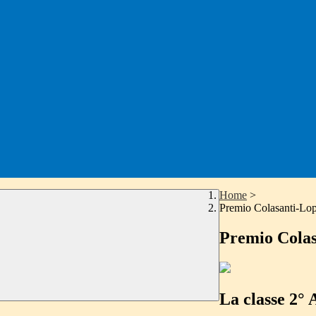
Home
>
Premio Colasanti-Lo
Premio Colas
La classe 2° 