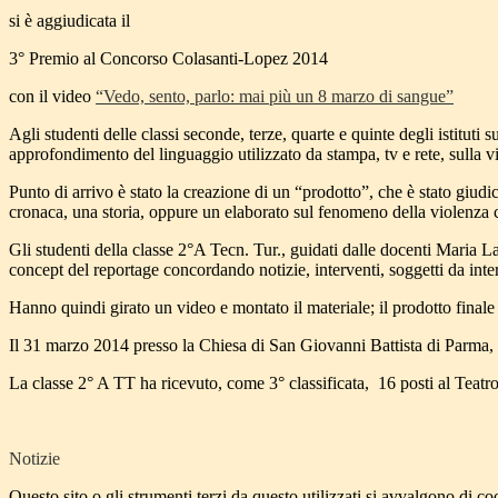
si è aggiudicata il
3° Premio al Concorso Colasanti-Lopez 2014
con il video
“Vedo, sento, parlo: mai più un 8 marzo di sangue”
Agli studenti delle classi seconde, terze, quarte e quinte degli istitut
approfondimento del linguaggio utilizzato da stampa, tv e rete, sulla v
Punto di arrivo è stato la creazione di un “prodotto”, che è stato giudic
cronaca, una storia, oppure un elaborato sul fenomeno della violenza 
Gli studenti della classe 2°A Tecn. Tur., guidati dalle docenti Maria 
concept del reportage concordando notizie, interventi, soggetti da inte
Hanno quindi girato un video e montato il materiale; il prodotto finale
Il 31 marzo 2014 presso la Chiesa di San Giovanni Battista di Parma, t
La classe 2° A TT ha ricevuto, come 3° classificata, 16 posti al Teatro
Notizie
Questo sito o gli strumenti terzi da questo utilizzati si avvalgono di coo