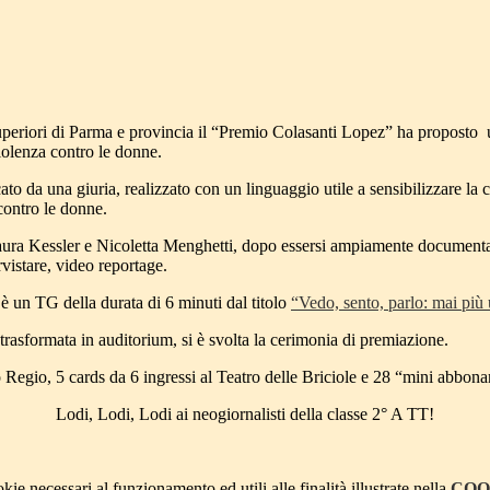
i superiori di Parma e provincia il “Premio Colasanti Lopez” ha proposto 
iolenza contro le donne.
ato da una giuria, realizzato con un linguaggio utile a sensibilizzare la c
contro le donne.
Laura Kessler e Nicoletta Menghetti, dopo essersi ampiamente documentati,
rvistare, video reportage.
 è un TG della durata di 6 minuti dal titolo
“Vedo, sento, parlo: mai più
rasformata in auditorium, si è svolta la cerimonia di premiazione.
 Regio, 5 cards da 6 ingressi al Teatro delle Briciole e 28 “mini abbonam
Lodi, Lodi, Lodi ai neogiornalisti della classe 2° A TT!
kie necessari al funzionamento ed utili alle finalità illustrate nella
COO