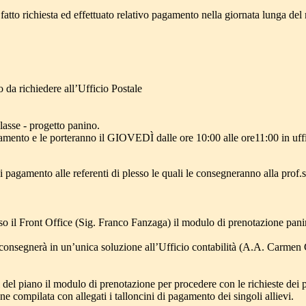
 fatto richiesta ed effettuato relativo pagamento nella giornata lunga del
 da richiedere all’Ufficio Postale
asse - progetto panino.
mento e le porteranno il GIOVEDÌ dalle ore 10:00 alle ore11:00 in uffi
i pagamento alle referenti di plesso le quali le consegneranno alla prof
resso il Front Office (Sig. Franco Fanzaga) il modulo di prenotazione panin
00 consegnerà in un’unica soluzione all’Ufficio contabilità (A.A. Carmen
i del piano il modulo di prenotazione per procedere con le richieste dei pa
e compilata con allegati i talloncini di pagamento dei singoli allievi.