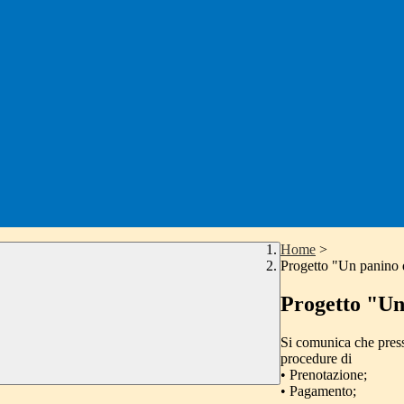
Home
>
Progetto "Un panino 
Progetto "Un
Si comunica che press
procedure di
• Prenotazione;
• Pagamento;