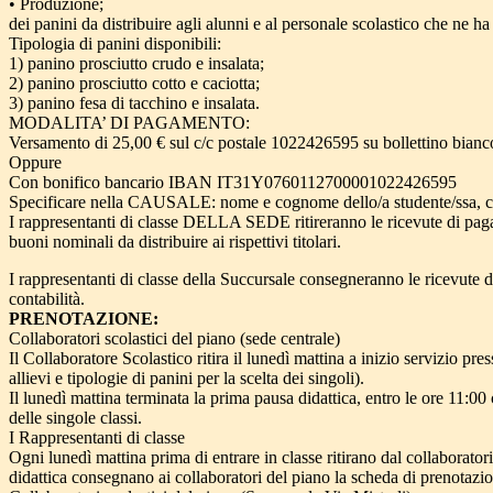
• Produzione;
dei panini da distribuire agli alunni e al personale scolastico che ne ha
Tipologia di panini disponibili:
1) panino prosciutto crudo e insalata;
2) panino prosciutto cotto e caciotta;
3) panino fesa di tacchino e insalata.
MODALITA’ DI PAGAMENTO:
Versamento di 25,00 € sul c/c postale 1022426595 su bollettino bianco
Oppure
Con bonifico bancario IBAN IT31Y0760112700001022426595
Specificare nella CAUSALE: nome e cognome dello/a studente/ssa, cl
I rappresentanti di classe DELLA SEDE ritireranno le ricevute di paga
buoni nominali da distribuire ai rispettivi titolari.
I rappresentanti di classe della Succursale consegneranno le ricevute d
contabilità.
PRENOTAZIONE:
Collaboratori scolastici del piano (sede centrale)
Il Collaboratore Scolastico ritira il lunedì mattina a inizio servizio p
allievi e tipologie di panini per la scelta dei singoli).
Il lunedì mattina terminata la prima pausa didattica, entro le ore 11:
delle singole classi.
I Rappresentanti di classe
Ogni lunedì mattina prima di entrare in classe ritirano dal collaborator
didattica consegnano ai collaboratori del piano la scheda di prenotazion