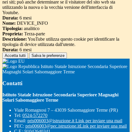
nei siti; può anche determinare se il visitatore del sito web sta
utilizzando la nuova o la vecchia versione dell'interfaccia di
Youtube.
Durata:
6 mesi
Nome:
DEVICE_INFO
Tipologia:
analitico
Proprieta:
Terza-parte
Descrizione:
YouTube utilizza questo cookie per identificare la
tipologia di device utilizzata dall'utente.
Durata:
6 mesi
Accetta tutti
Salva le preferenze
Istituto Statale Istruzione Secondaria Superiore
Magnaghi Solari Salsomaggiore Terme
Contatti
Istituto Statale Istruzione Secondaria Superiore Magnaghi
Solari Salsomaggiore Terme
Viale Romagnosi 7 – 43039 Salsomaggiore Terme (PR)
Tel:
0524-572270
Email:
pris006003@istruzione.it
Link per inviare una mail
PEC:
pris006003@pec.istruzione.it
Link per inviare una mail
C.F.: 91042640341