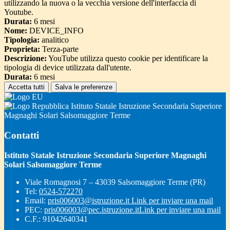
utilizzando la nuova o la vecchia versione dell'interfaccia di
Youtube.
Durata:
6 mesi
Nome:
DEVICE_INFO
Tipologia:
analitico
Proprieta:
Terza-parte
Descrizione:
YouTube utilizza questo cookie per identificare la
tipologia di device utilizzata dall'utente.
Durata:
6 mesi
Accetta tutti
Salva le preferenze
Istituto Statale Istruzione Secondaria Superiore
Magnaghi Solari Salsomaggiore Terme
Contatti
Istituto Statale Istruzione Secondaria Superiore Magnaghi
Solari Salsomaggiore Terme
Viale Romagnosi 7 – 43039 Salsomaggiore Terme (PR)
Tel:
0524-572270
Email:
pris006003@istruzione.it
Link per inviare una mail
PEC:
pris006003@pec.istruzione.it
Link per inviare una mail
C.F.: 91042640341