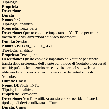
Tipologia
Proprieta
Descrizione
Durata
Nome:
YSC
Tipologia:
analitico
Proprieta:
Terza-parte
Descrizione:
Questo cookie è impostato da YouTube per tenere
traccia delle visualizzazioni dei video incorporati.
Durata:
Sessione
Nome:
VISITOR_INFO1_LIVE
Tipologia:
analitico
Proprieta:
Terza-parte
Descrizione:
Questo cookie è impostato da Youtube per tenere
traccia delle preferenze dell'utente per i video di Youtube incorporati
nei siti; può anche determinare se il visitatore del sito web sta
utilizzando la nuova o la vecchia versione dell'interfaccia di
Youtube.
Durata:
6 mesi
Nome:
DEVICE_INFO
Tipologia:
analitico
Proprieta:
Terza-parte
Descrizione:
YouTube utilizza questo cookie per identificare la
tipologia di device utilizzata dall'utente.
Durata:
6 mesi