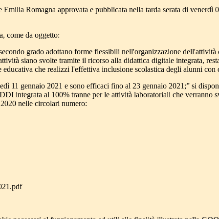
 Emilia Romagna approvata e pubblicata nella tarda serata di venerdì 08
za, come da oggetto:
i secondo grado adottano forme flessibili nell'organizzazione dell'attività 
vità siano svolte tramite il ricorso alla didattica digitale integrata, re
educativa che realizzi l'effettiva inclusione scolastica degli alunni con d
nedì 11 gennaio 2021 e sono efficaci fino al 23 gennaio 2021;” si dispone 
 integrata al 100% tranne per le attività laboratoriali che verranno svol
 2020 nelle circolari numero:
021.pdf