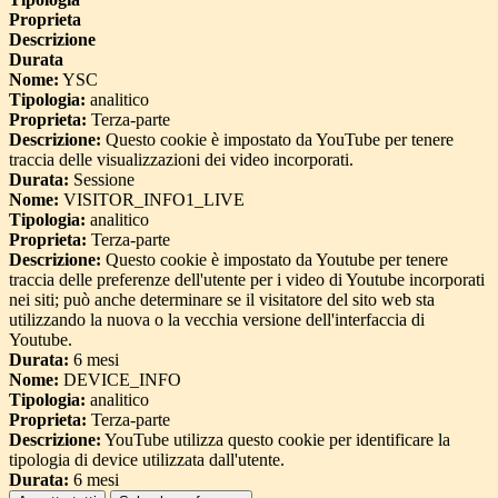
Proprieta
Descrizione
Durata
Nome:
YSC
Tipologia:
analitico
Proprieta:
Terza-parte
Descrizione:
Questo cookie è impostato da YouTube per tenere
traccia delle visualizzazioni dei video incorporati.
Durata:
Sessione
Nome:
VISITOR_INFO1_LIVE
Tipologia:
analitico
Proprieta:
Terza-parte
Descrizione:
Questo cookie è impostato da Youtube per tenere
traccia delle preferenze dell'utente per i video di Youtube incorporati
nei siti; può anche determinare se il visitatore del sito web sta
utilizzando la nuova o la vecchia versione dell'interfaccia di
Youtube.
Durata:
6 mesi
Nome:
DEVICE_INFO
Tipologia:
analitico
Proprieta:
Terza-parte
Descrizione:
YouTube utilizza questo cookie per identificare la
tipologia di device utilizzata dall'utente.
Durata:
6 mesi