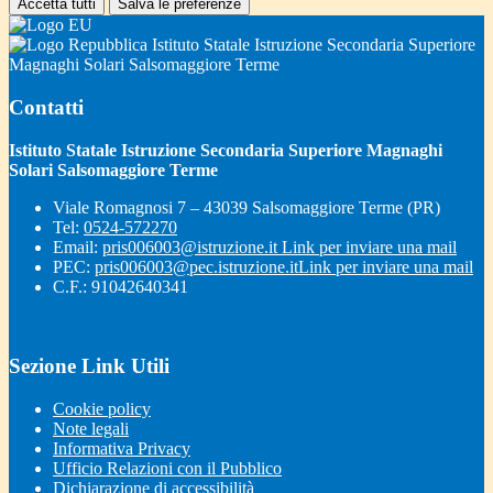
Accetta tutti
Salva le preferenze
Istituto Statale Istruzione Secondaria Superiore
Magnaghi Solari Salsomaggiore Terme
Contatti
Istituto Statale Istruzione Secondaria Superiore Magnaghi
Solari Salsomaggiore Terme
Viale Romagnosi 7 – 43039 Salsomaggiore Terme (PR)
Tel:
0524-572270
Email:
pris006003@istruzione.it
Link per inviare una mail
PEC:
pris006003@pec.istruzione.it
Link per inviare una mail
C.F.: 91042640341
Sezione Link Utili
Cookie policy
Note legali
Informativa Privacy
Ufficio Relazioni con il Pubblico
Dichiarazione di accessibilità