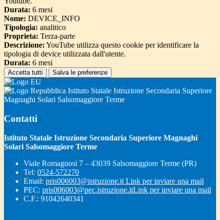
Youtube.
Durata:
6 mesi
Nome:
DEVICE_INFO
Tipologia:
analitico
Proprieta:
Terza-parte
Descrizione:
YouTube utilizza questo cookie per identificare la
tipologia di device utilizzata dall'utente.
Durata:
6 mesi
Accetta tutti
Salva le preferenze
Istituto Statale Istruzione Secondaria Superiore
Magnaghi Solari Salsomaggiore Terme
Contatti
Istituto Statale Istruzione Secondaria Superiore Magnaghi
Solari Salsomaggiore Terme
Viale Romagnosi 7 – 43039 Salsomaggiore Terme (PR)
Tel:
0524-572270
Email:
pris006003@istruzione.it
Link per inviare una mail
PEC:
pris006003@pec.istruzione.it
Link per inviare una mail
C.F.: 91042640341