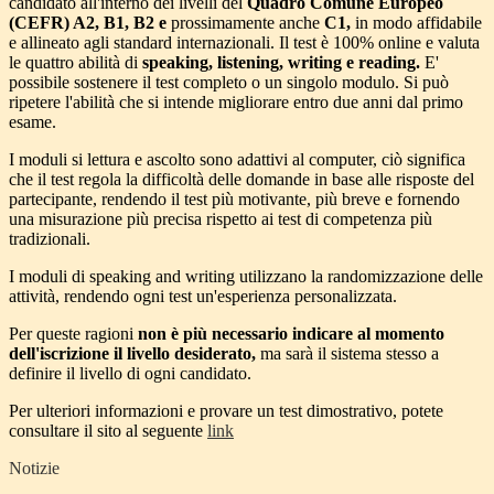
candidato all'interno dei livelli del
Quadro Comune Europeo
(CEFR) A2, B1, B2 e
prossimamente anche
C1,
in modo affidabile
e allineato agli standard internazionali. Il test è 100% online e valuta
le quattro abilità di
speaking, listening, writing e reading.
E'
possibile sostenere il test completo o un singolo modulo. Si può
ripetere l'abilità che si intende migliorare entro due anni dal primo
esame.
I moduli si lettura e ascolto sono adattivi al computer, ciò significa
che il test regola la difficoltà delle domande in base alle risposte del
partecipante, rendendo il test più motivante, più breve e fornendo
una misurazione più precisa rispetto ai test di competenza più
tradizionali.
I moduli di speaking and writing utilizzano la randomizzazione delle
attività, rendendo ogni test un'esperienza personalizzata.
Per queste ragioni
non è più necessario indicare al momento
dell'iscrizione il livello desiderato,
ma sarà il sistema stesso a
definire il livello di ogni candidato.
Per ulteriori informazioni e provare un test dimostrativo, potete
consultare il sito al seguente
link
Notizie