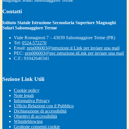
Magnaghi Solari Salsomaggiore Terme
Contatti
Istituto Statale Istruzione Secondaria Superiore Magnaghi
Solari Salsomaggiore Terme
Viale Romagnosi 7 – 43039 Salsomaggiore Terme (PR)
Tel:
0524-572270
Email:
pris006003@istruzione.it
Link per inviare una mail
PEC:
pris006003@pec.istruzione.it
Link per inviare una mail
C.F.: 91042640341
Sezione Link Utili
Cookie policy
Note legali
Informativa Privacy
Ufficio Relazioni con il Pubblico
Dichiarazione di accessibilità
Obiettivi di accessibilità
Whistleblowing
Gestione consensi cookie