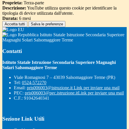
Proprieta:
Terza-parte
Descrizione:
YouTube utilizza questo cookie per identificare la
tipologia di device utilizzata dall'utente.
Durata:
6 mesi
Accetta tutti
Salva le preferenze
Istituto Statale Istruzione Secondaria Superiore
Magnaghi Solari Salsomaggiore Terme
Contatti
Istituto Statale Istruzione Secondaria Superiore Magnaghi
Solari Salsomaggiore Terme
Viale Romagnosi 7 – 43039 Salsomaggiore Terme (PR)
Tel:
0524-572270
Email:
pris006003@istruzione.it
Link per inviare una mail
PEC:
pris006003@pec.istruzione.it
Link per inviare una mail
C.F.: 91042640341
Sezione Link Utili