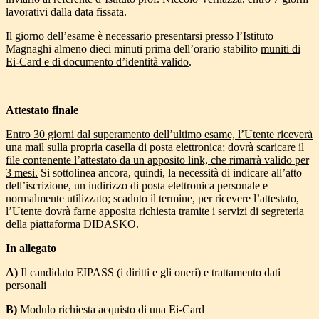
lavorativi dalla data fissata.
Il giorno dell’esame è necessario presentarsi presso l’Istituto
Magnaghi almeno dieci minuti prima dell’orario stabilito
muniti di
Ei-Card e di documento d’identità valido
.
Attestato finale
Entro 30 giorni dal superamento dell’ultimo esame, l’Utente riceverà
una mail sulla propria casella di posta elettronica; dovrà scaricare il
file contenente l’attestato da un apposito link, che rimarrà valido per
3 mesi.
Si sottolinea ancora, quindi, la necessità di indicare all’atto
dell’iscrizione, un indirizzo di posta elettronica personale e
normalmente utilizzato; scaduto il termine, per ricevere l’attestato,
l’Utente dovrà farne apposita richiesta tramite i servizi di segreteria
della piattaforma DIDASKO.
In allegato
A)
Il candidato EIPASS (i diritti e gli oneri) e trattamento dati
personali
B)
Modulo richiesta acquisto di una Ei-Card