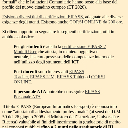
formali” che le Istituzioni Comunitarie hanno posto alla base del
profilo del nuovo cittadino europeo (ET 2020).
Esistono diversi tipi di certificazioni EIPASS
, adeguate alle diverse
esigenze degli utenti. Esistono anche
CORSI ONLINE da 200 ore
.
Si ritiene opportuno segnalare le seguenti certificazioni, utili in
ambito scolastico:
Per gli
studenti
è adatta la
certificazione EIPASS 7
Moduli User
che attesta, in maniera oggettiva e
neutrale, il sicuro possesso delle competenze intermedie
nell’utilizzo degli strumenti dell’ICT
Per i
docenti
sono interessanti
EIPASS
Teacher
,
EIPASS LIM,
EIPASS Tablet
o i
CORSI
ONLINE
.
Il
personale ATA
potrebbe conseguire
EIPASS
Personale ATA
Il titolo EIPASS (European Informatics Passport) è riconosciuto
come “attestato di addestramento professionale” (ai sensi del D.M.
59 del 26 giugno 2008 del Ministero dell’Istruzione, Università e
Ricerca) valutabile ai fini dell’inserimento in graduatorie di merito
nei concorsi pubblici (
fino a 2 punti nelle graduatorie di III