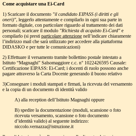
Come acquistare una Ei-Card
1) Scaricare il documento
"il candidato EIPASS (i diritti e gli
oneri)"
, leggerlo attentamente e compilarlo in ogni sua parte in
formato digitale, con particolare riguardo al trattamento dei dati
personali; scaricare il modulo
"Richiesta di acquisto Ei-Card"
e
compilarlo (si presti
particolare attenzione
nell’indicare chiaramente
l’indirizzo mail che sarà utilizzato per accedere alla piattaforma
DIDASKO e per tutte le comunicazioni)
2) Effettuare il versamento tramite bollettino postale intestato a
Istituto “Magnaghi” Salsomaggiore c.c. n° 1022426595 Causale:
Certificazione EIPASS: Ei-Card; i docenti di ruolo possono anche
pagare attraverso la Carta Docente generando il buono relativo
3)Consegnare i moduli stampati e firmati, la ricevuta del versamento
e la copia di un documento di identità valido
A) alla reception dell’Istituto Magnaghi oppure
B) spedire la documentazione (moduli, scansione o foto
ricevuta versamento, scansione o foto documento
d’identità valido) al seguente indirizzo:
niccolo.vernazza@istruzione.it