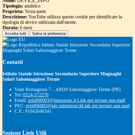
Nome:
DEVICE_INFO
Tipologia:
analitico
Proprieta:
Terza-parte
Descrizione:
YouTube utilizza questo cookie per identificare la
tipologia di device utilizzata dall'utente.
Durata:
6 mesi
Accetta tutti
Salva le preferenze
Istituto Statale Istruzione Secondaria Superiore
Magnaghi Solari Salsomaggiore Terme
Contatti
Istituto Statale Istruzione Secondaria Superiore Magnaghi
Solari Salsomaggiore Terme
Viale Romagnosi 7 – 43039 Salsomaggiore Terme (PR)
Tel:
0524-572270
Email:
pris006003@istruzione.it
Link per inviare una mail
PEC:
pris006003@pec.istruzione.it
Link per inviare una mail
C.F.: 91042640341
Sezione Link Utili