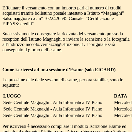
Effettuare il versamento con un importo pari al numero di crediti
acquistati tramite bollettino postale intestato a Istituto “Magnaghi”
Salsomaggiore c.c. n° 1022426595 Causale: "Certificazione
EIPASS: crediti"
Successivamente consegnare la ricevuta del versamento presso la
reception dell’Istituto Magnaghi o inviare la scansione o la fotografia
all’indirizzo niccolo.vernazza@istruzione.it . L’originale sarà
consegnato il giorno dell’esame.
Come iscriversi ad una sessione d’Esame (solo EICARD)
Le prossime date delle sessioni di esame, per ora stabilite, sono le
seguenti:
LUOGO
DATA
Sede Centrale Magnaghi - Aula Informatica IV Piano
Mercoled
Sede Centrale Magnaghi - Aula Informatica IV Piano
Mercoledì
Sede Centrale Magnaghi - Aula Informatica IV Piano
Mercoled
Per iscriversi è necessario compilare il modulo Iscrizione Esame ed
inviarlo al referente d’Istituto prof. Niccolò Vernazza, entro 7 giorni