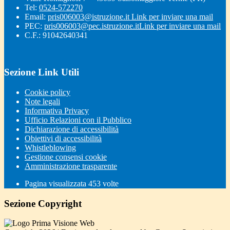
Tel:
0524-572270
Email:
pris006003@istruzione.it
Link per inviare una mail
PEC:
pris006003@pec.istruzione.it
Link per inviare una mail
C.F.: 91042640341
Sezione Link Utili
Cookie policy
Note legali
Informativa Privacy
Ufficio Relazioni con il Pubblico
Dichiarazione di accessibilità
Obiettivi di accessibilità
Whistleblowing
Gestione consensi cookie
Amministrazione trasparente
Pagina visualizzata
453
volte
Sezione Copyright