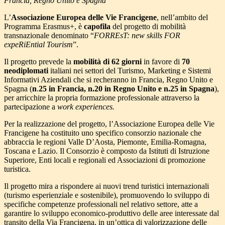
Francia, Regno Unito e Spagna
L’
Associazione Europea delle Vie Francigene
, nell’ambito del
Programma Erasmus+, è
capofila
del progetto di mobilità
transnazionale denominato “
FORREsT: new skills FOR
expeRiEntial Tourism
”.
Il progetto prevede la
mobilità di 62 giorni
in favore di
70
neodiplomati
italiani nei settori del Turismo, Marketing e Sistemi
Informativi Aziendali che si recheranno in Francia, Regno Unito e
Spagna (
n
.
25 in Francia, n.20 in Regno Unito e n.25 in Spagna
),
per arricchire la propria formazione professionale attraverso la
partecipazione a
work experiences.
Per la realizzazione del progetto, l’Associazione Europea delle Vie
Francigene ha costituito uno specifico consorzio nazionale che
abbraccia le regioni Valle D’Aosta, Piemonte, Emilia-Romagna,
Toscana e Lazio. Il Consorzio è composto da Istituti di Istruzione
Superiore, Enti locali e regionali ed Associazioni di promozione
turistica.
Il progetto mira a rispondere ai nuovi trend turistici internazionali
(turismo esperienziale e sostenibile), promuovendo lo sviluppo di
specifiche competenze professionali nel relativo settore, atte a
garantire lo sviluppo economico-produttivo delle aree interessate dal
transito della Via Francigena, in un’ottica di valorizzazione delle