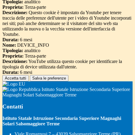
Tipologia:
analitico
Proprieta:
Terza-parte
Descrizione:
Questo cookie è impostato da Youtube per tenere
traccia delle preferenze dell'utente per i video di Youtube incorporati
nei siti; può anche determinare se il visitatore del sito web sta
utilizzando la nuova o la vecchia versione dell'interfaccia di
Youtube.
Durata:
6 mesi
Nome:
DEVICE_INFO
Tipologia:
analitico
Proprieta:
Terza-parte
Descrizione:
YouTube utilizza questo cookie per identificare la
tipologia di device utilizzata dall'utente.
Durata:
6 mesi
Accetta tutti
Salva le preferenze
Istituto Statale Istruzione Secondaria Superiore
Magnaghi Solari Salsomaggiore Terme
Contatti
Istituto Statale Istruzione Secondaria Superiore Magnaghi
Solari Salsomaggiore Terme
Viale Romagnosi 7 – 43039 Salsomaggiore Terme (PR)