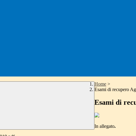
Home
>
Esami di recupero Ag
Esami di rec
In allegato
.