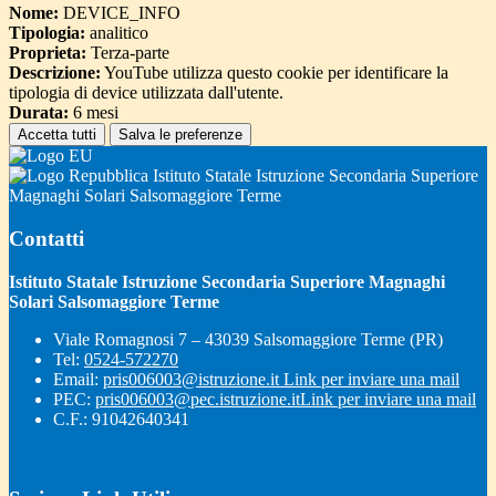
Nome:
DEVICE_INFO
Tipologia:
analitico
Proprieta:
Terza-parte
Descrizione:
YouTube utilizza questo cookie per identificare la
tipologia di device utilizzata dall'utente.
Durata:
6 mesi
Accetta tutti
Salva le preferenze
Istituto Statale Istruzione Secondaria Superiore
Magnaghi Solari Salsomaggiore Terme
Contatti
Istituto Statale Istruzione Secondaria Superiore Magnaghi
Solari Salsomaggiore Terme
Viale Romagnosi 7 – 43039 Salsomaggiore Terme (PR)
Tel:
0524-572270
Email:
pris006003@istruzione.it
Link per inviare una mail
PEC:
pris006003@pec.istruzione.it
Link per inviare una mail
C.F.: 91042640341