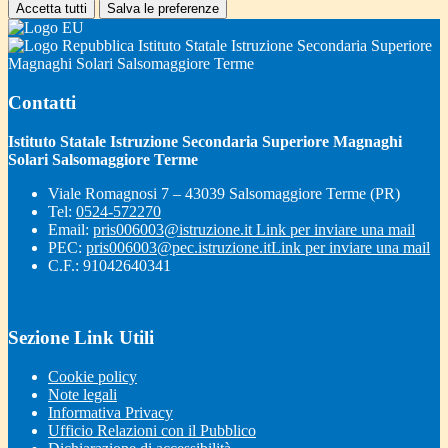
Accetta tutti
Salva le preferenze
Istituto Statale Istruzione Secondaria Superiore
Magnaghi Solari Salsomaggiore Terme
Contatti
Istituto Statale Istruzione Secondaria Superiore Magnaghi
Solari Salsomaggiore Terme
Viale Romagnosi 7 – 43039 Salsomaggiore Terme (PR)
Tel:
0524-572270
Email:
pris006003@istruzione.it
Link per inviare una mail
PEC:
pris006003@pec.istruzione.it
Link per inviare una mail
C.F.: 91042640341
Sezione Link Utili
Cookie policy
Note legali
Informativa Privacy
Ufficio Relazioni con il Pubblico