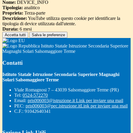
Nome:
DEVICE_INFO
Tipologia:
analitico
Proprieta:
Terza-parte
Descrizione:
YouTube utilizza questo cookie per identificare la
tipologia di device utilizzata dall'utente.
Durata:
6 mesi
Accetta tutti
Salva le preferenze
Istituto Statale Istruzione Secondaria Superiore
Magnaghi Solari Salsomaggiore Terme
Contatti
Istituto Statale Istruzione Secondaria Superiore Magnaghi
Solari Salsomaggiore Terme
Viale Romagnosi 7 – 43039 Salsomaggiore Terme (PR)
Tel:
0524-572270
Email:
pris006003@istruzione.it
Link per inviare una mail
PEC:
pris006003@pec.istruzione.it
Link per inviare una mail
C.F.: 91042640341
Sezione Link Utili