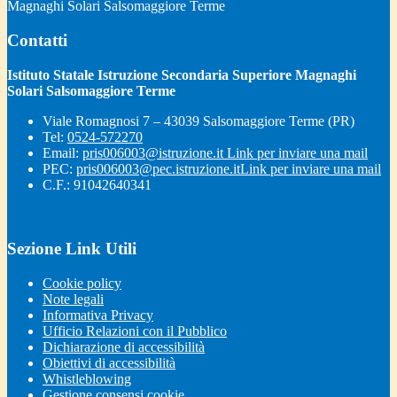
Magnaghi Solari Salsomaggiore Terme
Contatti
Istituto Statale Istruzione Secondaria Superiore Magnaghi
Solari Salsomaggiore Terme
Viale Romagnosi 7 – 43039 Salsomaggiore Terme (PR)
Tel:
0524-572270
Email:
pris006003@istruzione.it
Link per inviare una mail
PEC:
pris006003@pec.istruzione.it
Link per inviare una mail
C.F.: 91042640341
Sezione Link Utili
Cookie policy
Note legali
Informativa Privacy
Ufficio Relazioni con il Pubblico
Dichiarazione di accessibilità
Obiettivi di accessibilità
Whistleblowing
Gestione consensi cookie