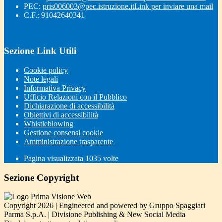
PEC:
pris006003@pec.istruzione.it
Link per inviare una mail
C.F.: 91042640341
Sezione Link Utili
Cookie policy
Note legali
Informativa Privacy
Ufficio Relazioni con il Pubblico
Dichiarazione di accessibilità
Obiettivi di accessibilità
Whistleblowing
Gestione consensi cookie
Amministrazione trasparente
Pagina visualizzata
1035
volte
Sezione Copyright
Copyright 2026 | Engineered and powered by Gruppo Spaggiari
Parma S.p.A. | Divisione Publishing & New Social Media