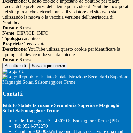
Descrizione:
Questo cookie è impostato da Youtube per tenere
traccia delle preferenze dell'utente per i video di Youtube incorporati
nei siti; può anche determinare se il visitatore del sito web sta
utilizzando la nuova o la vecchia versione dell'interfaccia di
Youtube.
Durata:
6 mesi
Nome:
DEVICE_INFO
Tipologia:
analitico
Proprieta:
Terza-parte
Descrizione:
YouTube utilizza questo cookie per identificare la
tipologia di device utilizzata dall'utente.
Durata:
6 mesi
Accetta tutti
Salva le preferenze
Istituto Statale Istruzione Secondaria Superiore
Magnaghi Solari Salsomaggiore Terme
Contatti
Istituto Statale Istruzione Secondaria Superiore Magnaghi
Solari Salsomaggiore Terme
Viale Romagnosi 7 – 43039 Salsomaggiore Terme (PR)
Tel:
0524-572270
Email:
pris006003@istruzione.it
Link per inviare una mail