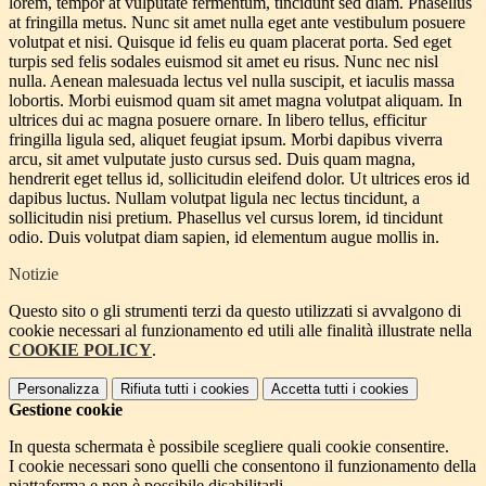
lorem, tempor at vulputate fermentum, tincidunt sed diam. Phasellus
at fringilla metus. Nunc sit amet nulla eget ante vestibulum posuere
volutpat et nisi. Quisque id felis eu quam placerat porta. Sed eget
turpis sed felis sodales euismod sit amet eu risus. Nunc nec nisl
nulla. Aenean malesuada lectus vel nulla suscipit, et iaculis massa
lobortis. Morbi euismod quam sit amet magna volutpat aliquam. In
ultrices dui ac magna posuere ornare. In libero tellus, efficitur
fringilla ligula sed, aliquet feugiat ipsum. Morbi dapibus viverra
arcu, sit amet vulputate justo cursus sed. Duis quam magna,
hendrerit eget tellus id, sollicitudin eleifend dolor. Ut ultrices eros id
dapibus luctus. Nullam volutpat ligula nec lectus tincidunt, a
sollicitudin nisi pretium. Phasellus vel cursus lorem, id tincidunt
odio. Duis volutpat diam sapien, id elementum augue mollis in.
Notizie
Questo sito o gli strumenti terzi da questo utilizzati si avvalgono di
cookie necessari al funzionamento ed utili alle finalità illustrate nella
COOKIE POLICY
.
Personalizza
Rifiuta tutti
i cookies
Accetta tutti
i cookies
Gestione cookie
In questa schermata è possibile scegliere quali cookie consentire.
I cookie necessari sono quelli che consentono il funzionamento della
piattaforma e non è possibile disabilitarli.