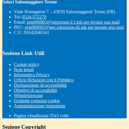
Solari Salsomaggiore Terme
Viale Romagnosi 7 – 43039 Salsomaggiore Terme (PR)
Tel:
0524-572270
Email:
pris006003@istruzione.it
Link per inviare una mail
PEC:
pris006003@pec.istruzione.it
Link per inviare una mail
C.F.: 91042640341
Sezione Link Utili
Cookie policy
Note legali
Informativa Privacy
Ufficio Relazioni con il Pubblico
Dichiarazione di accessibilità
Obiettivi di accessibilità
Whistleblowing
Gestione consensi cookie
Amministrazione trasparente
Pagina visualizzata
3543
volte
Sezione Copyright