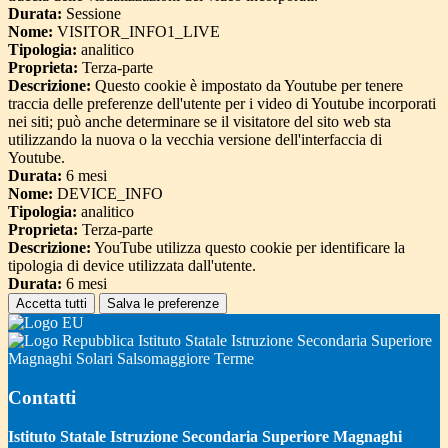
Durata:
Sessione
Nome:
VISITOR_INFO1_LIVE
Tipologia:
analitico
Proprieta:
Terza-parte
Descrizione:
Questo cookie è impostato da Youtube per tenere
traccia delle preferenze dell'utente per i video di Youtube incorporati
nei siti; può anche determinare se il visitatore del sito web sta
utilizzando la nuova o la vecchia versione dell'interfaccia di
Youtube.
Durata:
6 mesi
Nome:
DEVICE_INFO
Tipologia:
analitico
Proprieta:
Terza-parte
Descrizione:
YouTube utilizza questo cookie per identificare la
tipologia di device utilizzata dall'utente.
Durata:
6 mesi
Accetta tutti
Salva le preferenze
Istituto Statale Istruzione Secondaria Superiore
Magnaghi Solari Salsomaggiore Terme
Contatti
Istituto Statale Istruzione Secondaria Superiore Magnaghi