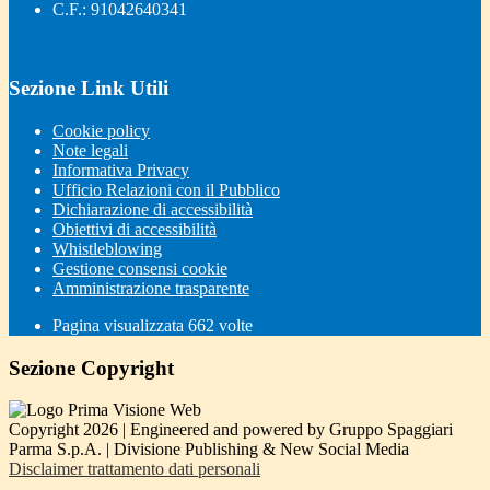
C.F.: 91042640341
Sezione Link Utili
Cookie policy
Note legali
Informativa Privacy
Ufficio Relazioni con il Pubblico
Dichiarazione di accessibilità
Obiettivi di accessibilità
Whistleblowing
Gestione consensi cookie
Amministrazione trasparente
Pagina visualizzata
662
volte
Sezione Copyright
Copyright 2026 | Engineered and powered by Gruppo Spaggiari
Parma S.p.A. | Divisione Publishing & New Social Media
Disclaimer trattamento dati personali