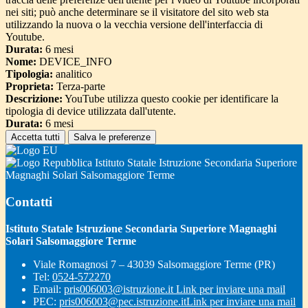
nei siti; può anche determinare se il visitatore del sito web sta
utilizzando la nuova o la vecchia versione dell'interfaccia di
Youtube.
Durata:
6 mesi
Nome:
DEVICE_INFO
Tipologia:
analitico
Proprieta:
Terza-parte
Descrizione:
YouTube utilizza questo cookie per identificare la
tipologia di device utilizzata dall'utente.
Durata:
6 mesi
Accetta tutti
Salva le preferenze
Istituto Statale Istruzione Secondaria Superiore
Magnaghi Solari Salsomaggiore Terme
Contatti
Istituto Statale Istruzione Secondaria Superiore Magnaghi
Solari Salsomaggiore Terme
Viale Romagnosi 7 – 43039 Salsomaggiore Terme (PR)
Tel:
0524-572270
Email:
pris006003@istruzione.it
Link per inviare una mail
PEC:
pris006003@pec.istruzione.it
Link per inviare una mail