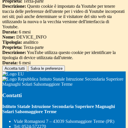
Proprieta:
Terza-parte
Descrizione:
Questo cookie è impostato da Youtube per tenere
traccia delle preferenze dell'utente per i video di Youtube incorporati
nei siti; può anche determinare se il visitatore del sito web sta
utilizzando la nuova o la vecchia versione dell'interfaccia di
Youtube.
Durata:
6 mesi
Nome:
DEVICE_INFO
Tipologia:
analitico
Proprieta:
Terza-parte
Descrizione:
YouTube utilizza questo cookie per identificare la
tipologia di device utilizzata dall'utente.
Durata:
6 mesi
Accetta tutti
Salva le preferenze
Istituto Statale Istruzione Secondaria Superiore
Magnaghi Solari Salsomaggiore Terme
Contatti
Istituto Statale Istruzione Secondaria Superiore Magnaghi
Solari Salsomaggiore Terme
Viale Romagnosi 7 – 43039 Salsomaggiore Terme (PR)
Tel:
0524-572270