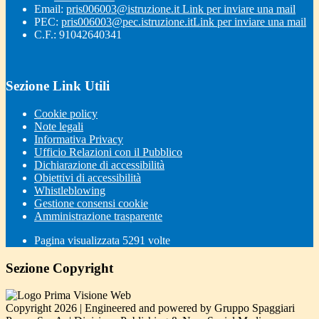
Email:
pris006003@istruzione.it
Link per inviare una mail
PEC:
pris006003@pec.istruzione.it
Link per inviare una mail
C.F.: 91042640341
Sezione Link Utili
Cookie policy
Note legali
Informativa Privacy
Ufficio Relazioni con il Pubblico
Dichiarazione di accessibilità
Obiettivi di accessibilità
Whistleblowing
Gestione consensi cookie
Amministrazione trasparente
Pagina visualizzata
5291
volte
Sezione Copyright
Copyright 2026 | Engineered and powered by Gruppo Spaggiari