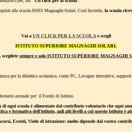
Amazon.com, Inc
"
Un click per la scuola
".
cquisti alla scuola ISISS Magnaghi-Solari. Così facendo,
la scuola rice
Vai a
UN CLICK PER LA SCUOLA
e scegli
ISTITUTO SUPERIORE MAGNAGHI SOLARI.
 scegliete
sempre e solo ISTITUTO SUPERIORE MAGNAGHI 
tanza per la didattica scolastica, come PC, Lavagne interattive, supporti d
lontario annuale per il Fondo di Istituto.
 di ogni scuola è alimentato dal contributo volontario che ogni anno
ormativa dell'istituto, agli alti livelli a cui questo Istituto è ab
orsi, Eventi, Visite di istruzione: molto dipende dal vostro contri