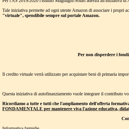
Per l'AS 2019/2020 l'Istituto Magnaghi-Solari aderirà all'iniziativa di
Tale iniziativa permette ad ogni utente Amazon di associare i propri a
"virtuale", spendibile sempre sul portale Amazon.
Per non disperdere i fondi,
Il credito virtuale verrà utilizzato per acquistare beni di primaria impor
Questa iniziativa di autofinanziamento vuole integrare il contributo vo
Ricordiamo a tutte e tutti che l'ampliamento dell'offerta formativa
FONDAMENTALE per mantenere viva l'azione educativa, didattica e f
Conc
Informativa famiglie