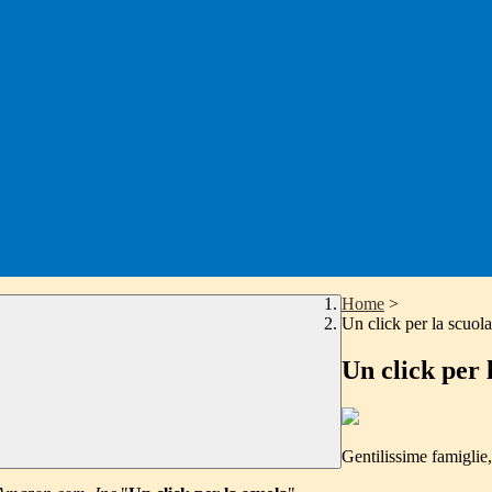
Home
>
Un click per la scuola
Un click per 
Gentilissime famiglie,