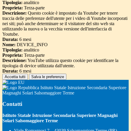
Tipologia:
analitico
Proprieta:
Terza-parte
Descrizione:
Questo cookie è impostato da Youtube per tenere
traccia delle preferenze dell'utente per i video di Youtube incorporati
nei siti; può anche determinare se il visitatore del sito web sta
utilizzando la nuova o la vecchia versione dell'interfaccia di
Youtube.
Durata:
6 mesi
Nome:
DEVICE_INFO
Tipologia:
analitico
Proprieta:
Terza-parte
Descrizione:
YouTube utilizza questo cookie per identificare la
tipologia di device utilizzata dall'utente.
Durata:
6 mesi
Accetta tutti
Salva le preferenze
Istituto Statale Istruzione Secondaria Superiore
Magnaghi Solari Salsomaggiore Terme
Contatti
Istituto Statale Istruzione Secondaria Superiore Magnaghi
Solari Salsomaggiore Terme
Viale Romagnosi 7 – 43039 Salsomaggiore Terme (PR)