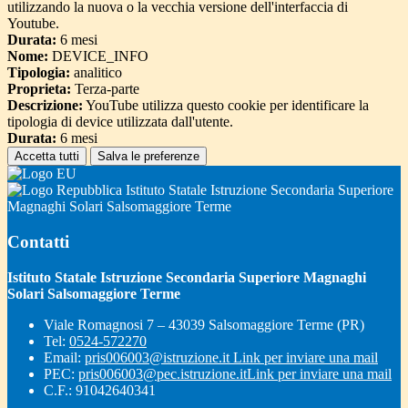
utilizzando la nuova o la vecchia versione dell'interfaccia di
Youtube.
Durata:
6 mesi
Nome:
DEVICE_INFO
Tipologia:
analitico
Proprieta:
Terza-parte
Descrizione:
YouTube utilizza questo cookie per identificare la
tipologia di device utilizzata dall'utente.
Durata:
6 mesi
Accetta tutti
Salva le preferenze
Istituto Statale Istruzione Secondaria Superiore
Magnaghi Solari Salsomaggiore Terme
Contatti
Istituto Statale Istruzione Secondaria Superiore Magnaghi
Solari Salsomaggiore Terme
Viale Romagnosi 7 – 43039 Salsomaggiore Terme (PR)
Tel:
0524-572270
Email:
pris006003@istruzione.it
Link per inviare una mail
PEC:
pris006003@pec.istruzione.it
Link per inviare una mail
C.F.: 91042640341