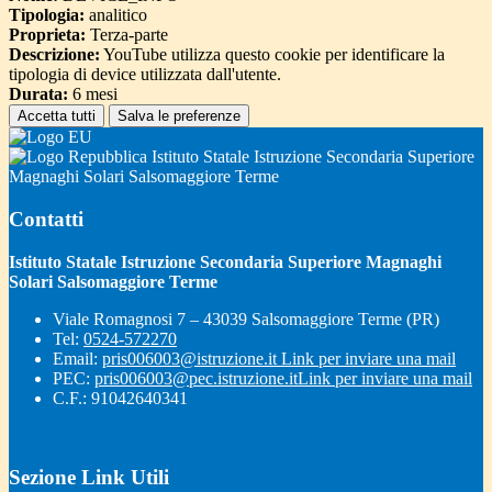
Tipologia:
analitico
Proprieta:
Terza-parte
Descrizione:
YouTube utilizza questo cookie per identificare la
tipologia di device utilizzata dall'utente.
Durata:
6 mesi
Accetta tutti
Salva le preferenze
Istituto Statale Istruzione Secondaria Superiore
Magnaghi Solari Salsomaggiore Terme
Contatti
Istituto Statale Istruzione Secondaria Superiore Magnaghi
Solari Salsomaggiore Terme
Viale Romagnosi 7 – 43039 Salsomaggiore Terme (PR)
Tel:
0524-572270
Email:
pris006003@istruzione.it
Link per inviare una mail
PEC:
pris006003@pec.istruzione.it
Link per inviare una mail
C.F.: 91042640341
Sezione Link Utili