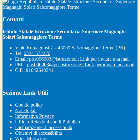
Istituto Statale Istruzione Secondaria Superiore
Magnaghi Solari Salsomaggiore Terme
Contatti
Istituto Statale Istruzione Secondaria Superiore Magnaghi
Solari Salsomaggiore Terme
Viale Romagnosi 7 – 43039 Salsomaggiore Terme (PR)
Tel:
0524-572270
Email:
pris006003@istruzione.it
Link per inviare una mail
PEC:
pris006003@pec.istruzione.it
Link per inviare una mail
C.F.: 91042640341
Sezione Link Utili
Cookie policy
Note legali
Informativa Privacy
Ufficio Relazioni con il Pubblico
Dichiarazione di accessibilità
Obiettivi di accessibilità
Whistleblowing