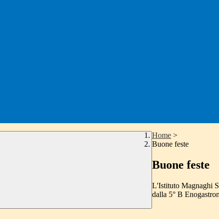
Home
>
Buone feste
Buone feste
L'Istituto Magnaghi So
dalla 5° B Enogastron