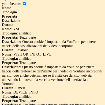
youtube.com
Nome
Tipologia
Proprieta
Descrizione
Durata
Nome:
YSC
Tipologia:
analitico
Proprieta:
Terza-parte
Descrizione:
Questo cookie è impostato da YouTube per tenere
traccia delle visualizzazioni dei video incorporati.
Durata:
Sessione
Nome:
VISITOR_INFO1_LIVE
Tipologia:
analitico
Proprieta:
Terza-parte
Descrizione:
Questo cookie è impostato da Youtube per tenere
traccia delle preferenze dell'utente per i video di Youtube incorporati
nei siti; può anche determinare se il visitatore del sito web sta
utilizzando la nuova o la vecchia versione dell'interfaccia di
Youtube.
Durata:
6 mesi
Nome:
DEVICE_INFO
Tipologia:
analitico
Proprieta:
Terza-parte
Descrizione:
YouTube utilizza questo cookie per identificare la