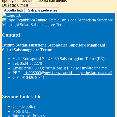
tipologia di device utilizzata dall'utente.
Durata:
6 mesi
Accetta tutti
Salva le preferenze
Istituto Statale Istruzione Secondaria Superiore
Magnaghi Solari Salsomaggiore Terme
Contatti
Istituto Statale Istruzione Secondaria Superiore Magnaghi
Solari Salsomaggiore Terme
Viale Romagnosi 7 – 43039 Salsomaggiore Terme (PR)
Tel:
0524-572270
Email:
pris006003@istruzione.it
Link per inviare una mail
PEC:
pris006003@pec.istruzione.it
Link per inviare una mail
C.F.: 91042640341
Sezione Link Utili
Cookie policy
Note legali
Informativa Privacy