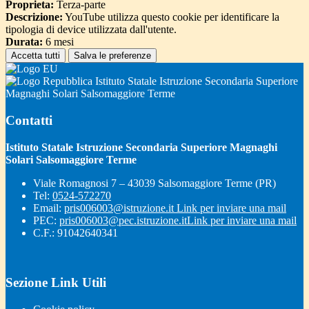
Proprieta:
Terza-parte
Descrizione:
YouTube utilizza questo cookie per identificare la
tipologia di device utilizzata dall'utente.
Durata:
6 mesi
Accetta tutti
Salva le preferenze
Istituto Statale Istruzione Secondaria Superiore
Magnaghi Solari Salsomaggiore Terme
Contatti
Istituto Statale Istruzione Secondaria Superiore Magnaghi
Solari Salsomaggiore Terme
Viale Romagnosi 7 – 43039 Salsomaggiore Terme (PR)
Tel:
0524-572270
Email:
pris006003@istruzione.it
Link per inviare una mail
PEC:
pris006003@pec.istruzione.it
Link per inviare una mail
C.F.: 91042640341
Sezione Link Utili