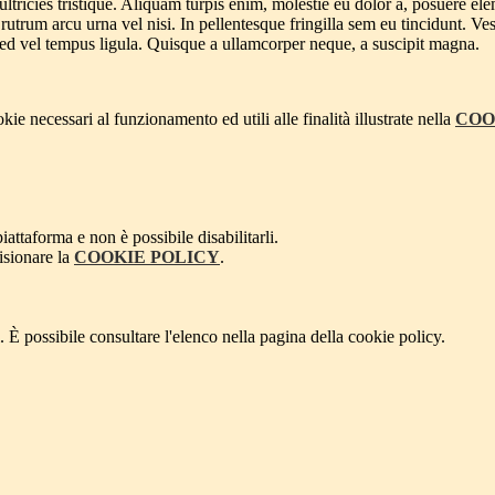
ultricies tristique. Aliquam turpis enim, molestie eu dolor a, posuere e
utrum arcu urna vel nisi. In pellentesque fringilla sem eu tincidunt. Vest
Sed vel tempus ligula. Quisque a ullamcorper neque, a suscipit magna.
kie necessari al funzionamento ed utili alle finalità illustrate nella
COO
attaforma e non è possibile disabilitarli.
isionare la
COOKIE POLICY
.
 È possibile consultare l'elenco nella pagina della cookie policy.