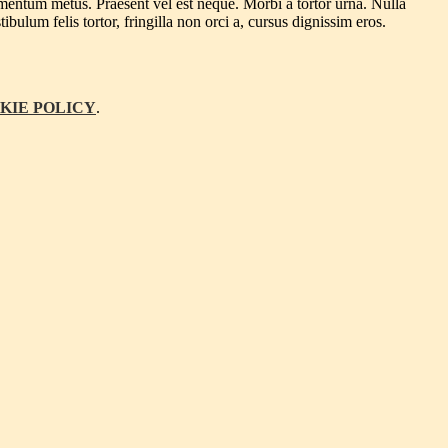
lementum metus. Praesent vel est neque. Morbi a tortor urna. Nulla
ibulum felis tortor, fringilla non orci a, cursus dignissim eros.
KIE POLICY
.