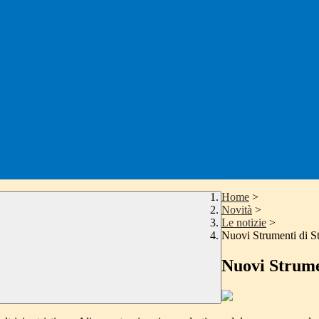
Home
>
Novità
>
Le notizie
>
Nuovi Strumenti di S
Nuovi Strume