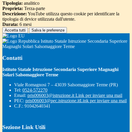
Tipologia:
analitico
Proprieta:
Terza-parte
Descrizione:
YouTube utilizza questo cookie per identificare la
tipologia di device utilizzata dall'utente.
Durata:
6 mesi
Accetta tutti
Salva le preferenze
Istituto Statale Istruzione Secondaria Superiore
Magnaghi Solari Salsomaggiore Terme
Contatti
Istituto Statale Istruzione Secondaria Superiore Magnaghi
Solari Salsomaggiore Terme
Viale Romagnosi 7 – 43039 Salsomaggiore Terme (PR)
Tel:
0524-572270
Email:
pris006003@istruzione.it
Link per inviare una mail
PEC:
pris006003@pec.istruzione.it
Link per inviare una mail
C.F.: 91042640341
Sezione Link Utili