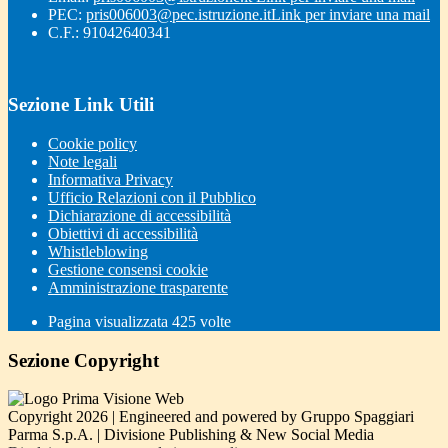
PEC:
pris006003@pec.istruzione.it
Link per inviare una mail
C.F.: 91042640341
Sezione Link Utili
Cookie policy
Note legali
Informativa Privacy
Ufficio Relazioni con il Pubblico
Dichiarazione di accessibilità
Obiettivi di accessibilità
Whistleblowing
Gestione consensi cookie
Amministrazione trasparente
Pagina visualizzata
425
volte
Sezione Copyright
Copyright 2026 | Engineered and powered by Gruppo Spaggiari
Parma S.p.A. | Divisione Publishing & New Social Media