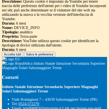
Descrizione:
Questo cookie è impostato da Youtube per tenere
traccia delle preferenze dell'utente per i video di Youtube incorporati
nei siti; può anche determinare se il visitatore del sito web sta
utilizzando la nuova o la vecchia versione dell'interfaccia di
Youtube.
Durata:
6 mesi
Nome:
DEVICE_INFO
Tipologia:
analitico
Proprieta:
Terza-parte
Descrizione:
YouTube utilizza questo cookie per identificare la
tipologia di device utilizzata dall'utente.
Durata:
6 mesi
Accetta tutti
Salva le preferenze
Istituto Statale Istruzione Secondaria Superiore
Magnaghi Solari Salsomaggiore Terme
Contatti
Istituto Statale Istruzione Secondaria Superiore Magnaghi
Solari Salsomaggiore Terme
Viale Romagnosi 7 – 43039 Salsomaggiore Terme (PR)
Tel:
0524-572270
Email:
pris006003@istruzione.it
Link per inviare una mail