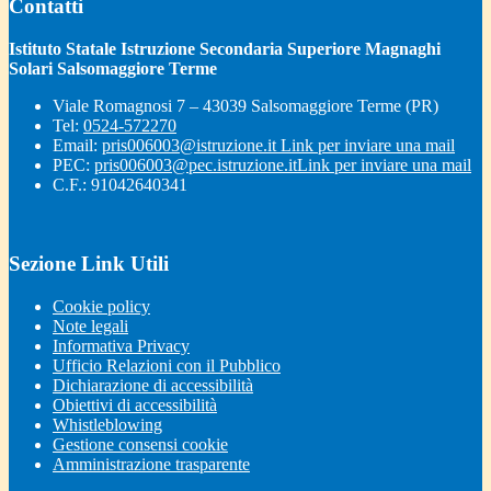
Contatti
Istituto Statale Istruzione Secondaria Superiore Magnaghi
Solari Salsomaggiore Terme
Viale Romagnosi 7 – 43039 Salsomaggiore Terme (PR)
Tel:
0524-572270
Email:
pris006003@istruzione.it
Link per inviare una mail
PEC:
pris006003@pec.istruzione.it
Link per inviare una mail
C.F.: 91042640341
Sezione Link Utili
Cookie policy
Note legali
Informativa Privacy
Ufficio Relazioni con il Pubblico
Dichiarazione di accessibilità
Obiettivi di accessibilità
Whistleblowing
Gestione consensi cookie
Amministrazione trasparente