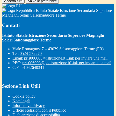
Accetta tutti
Salva le preferenze
Istituto Statale Istruzione Secondaria Superiore
Magnaghi Solari Salsomaggiore Terme
Contatti
Istituto Statale Istruzione Secondaria Superiore Magnaghi
Solari Salsomaggiore Terme
Viale Romagnosi 7 – 43039 Salsomaggiore Terme (PR)
Tel:
0524-572270
Email:
pris006003@istruzione.it
Link per inviare una mail
PEC:
pris006003@pec.istruzione.it
Link per inviare una mail
C.F.: 91042640341
Sezione Link Utili
Cookie policy
Note legali
Informativa Privacy
Ufficio Relazioni con il Pubblico
Dichiarazione di accessibilità