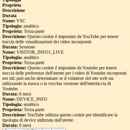
Proprieta
Descrizione
Durata
Nome:
YSC
Tipologia:
analitico
Proprieta:
Terza-parte
Descrizione:
Questo cookie è impostato da YouTube per tenere
traccia delle visualizzazioni dei video incorporati.
Durata:
Sessione
Nome:
VISITOR_INFO1_LIVE
Tipologia:
analitico
Proprieta:
Terza-parte
Descrizione:
Questo cookie è impostato da Youtube per tenere
traccia delle preferenze dell'utente per i video di Youtube incorporati
nei siti; può anche determinare se il visitatore del sito web sta
utilizzando la nuova o la vecchia versione dell'interfaccia di
Youtube.
Durata:
6 mesi
Nome:
DEVICE_INFO
Tipologia:
analitico
Proprieta:
Terza-parte
Descrizione:
YouTube utilizza questo cookie per identificare la
tipologia di device utilizzata dall'utente.
Durata:
6 mesi